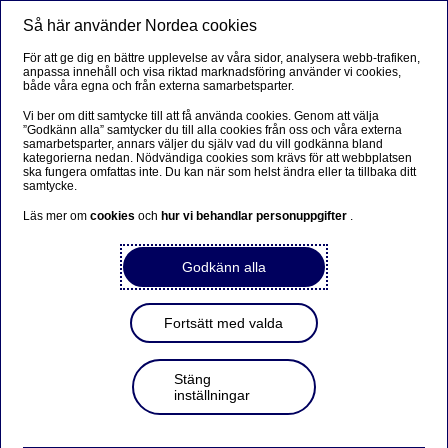
Så här använder Nordea cookies
Meny
Sök
Logga in
För att ge dig en bättre upplevelse av våra sidor, analysera webb-trafiken,
anpassa innehåll och visa riktad marknadsföring använder vi cookies,
både våra egna och från externa samarbetsparter.
Vi ber om ditt samtycke till att få använda cookies. Genom att välja
”Godkänn alla” samtycker du till alla cookies från oss och våra externa
samarbetsparter, annars väljer du själv vad du vill godkänna bland
kategorierna nedan. Nödvändiga cookies som krävs för att webbplatsen
ska fungera omfattas inte. Du kan när som helst ändra eller ta tillbaka ditt
samtycke.
Läs mer om
cookies
och
hur vi behandlar personuppgifter
.
Godkänn alla
Fortsätt med valda
Stäng
inställningar