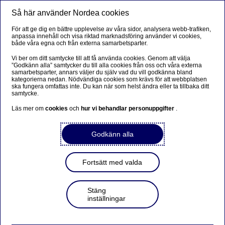
Så här använder Nordea cookies
Meny
Sök
Logga in
För att ge dig en bättre upplevelse av våra sidor, analysera webb-trafiken,
anpassa innehåll och visa riktad marknadsföring använder vi cookies,
Våra tjänster
både våra egna och från externa samarbetsparter.
Vi ber om ditt samtycke till att få använda cookies. Genom att välja
För dig som programvaruleverantör eller utvecklare av
”Godkänn alla” samtycker du till alla cookies från oss och våra externa
samarbetsparter, annars väljer du själv vad du vill godkänna bland
affärssystem.
kategorierna nedan. Nödvändiga cookies som krävs för att webbplatsen
ska fungera omfattas inte. Du kan när som helst ändra eller ta tillbaka ditt
samtycke.
Läs mer om
cookies
och
hur vi behandlar personuppgifter
.
Programleverantörer
Godkänn alla
Corporate Access
Fortsätt med valda
Stäng
Corporate Access
inställningar
Vår ISO XML-baserade tjänst för avgående och