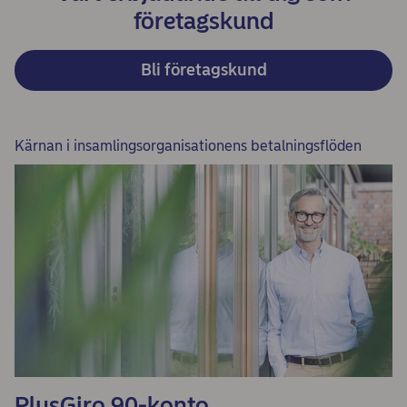
företagskund
Bli företagskund
Kärnan i insamlingsorganisationens betalningsflöden
PlusGiro 90-konto