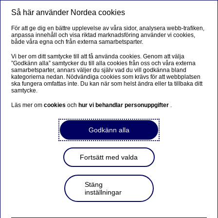
Så här använder Nordea cookies
Meny
Sök
Logga in
För att ge dig en bättre upplevelse av våra sidor, analysera webb-trafiken,
anpassa innehåll och visa riktad marknadsföring använder vi cookies,
PlusGirot på nordea.se
både våra egna och från externa samarbetsparter.
Vi ber om ditt samtycke till att få använda cookies. Genom att välja
Här hittar du information om PlusGirokonton. För att
”Godkänn alla” samtycker du till alla cookies från oss och våra externa
samarbetsparter, annars väljer du själv vad du vill godkänna bland
logga in till våra nättjänster klickar du på "Logga in" i
kategorierna nedan. Nödvändiga cookies som krävs för att webbplatsen
ska fungera omfattas inte. Du kan när som helst ändra eller ta tillbaka ditt
menyn.
samtycke.
Läs mer om
cookies
och
hur vi behandlar personuppgifter
.
Betalningar
Godkänn alla
Fortsätt med valda
Stäng
inställningar
Sök Plusgirokonto
Priser, villkor och blanketter