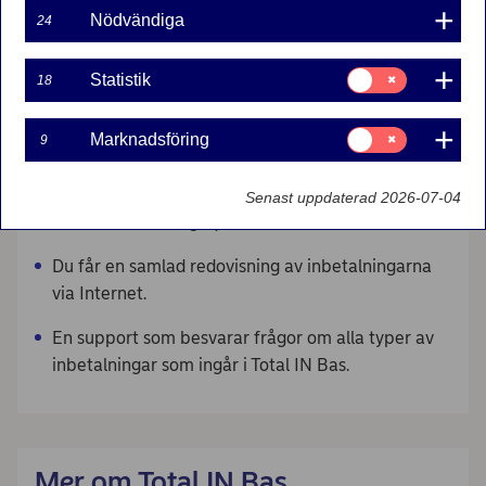
Nödvändiga
24
företaget får en enhetlig redovisning oavsett
varifrån inbetalningen kommer.
Samtycke
Statistik
18
för:
Dina fördelar:
Statistik
Samtycke
Du får en transaktionsfil per dag med alla
Marknadsföring
9
för:
inbetalningar till PlusGirokonton (både PlusGiro-
Marknadsföring
och bankgiroinbetalningar och
Senast uppdaterad 2026-07-04
utlandsinbetalningar) i svenska kronor.
Du får en samlad redovisning av inbetalningarna
via Internet.
En support som besvarar frågor om alla typer av
inbetalningar som ingår i Total IN Bas.
Mer om Total IN Bas