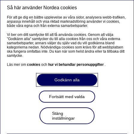
Så här använder Nordea cookies
Meny
Sök
Logga in
För att ge dig en bättre upplevelse av våra sidor, analysera webb-trafiken,
anpassa innehåll och visa riktad marknadsföring använder vi cookies,
Total IN Bas
både våra egna och från externa samarbetsparter.
Vi ber om ditt samtycke till att få använda cookies. Genom att välja
Total IN Bas är en heltäckande lösning för effektiv
”Godkänn alla” samtycker du till alla cookies från oss och våra externa
samarbetsparter, annars väljer du själv vad du vill godkänna bland
hantering av inbetalningar och är unik på den svenska
kategorierna nedan. Nödvändiga cookies som krävs för att webbplatsen
ska fungera omfattas inte. Du kan när som helst ändra eller ta tillbaka ditt
betalningsmarknaden.
samtycke.
Läs mer om
cookies
och
hur vi behandlar personuppgifter
.
Kontakta oss för att komma igång
Godkänn alla
Betalningar
Fortsätt med valda
Stäng
Vad är Total IN Bas?
inställningar
I Total IN Bas samlas hela inbetalningsflödet och