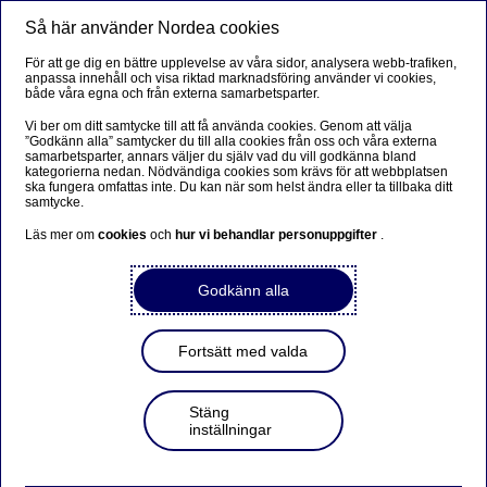
Så här använder Nordea cookies
Meny
Sök
Logga in
För att ge dig en bättre upplevelse av våra sidor, analysera webb-trafiken,
anpassa innehåll och visa riktad marknadsföring använder vi cookies,
BankID på fil
både våra egna och från externa samarbetsparter.
Vi ber om ditt samtycke till att få använda cookies. Genom att välja
BankID på fil är en e-legitimation som lagras i din dator.
”Godkänn alla” samtycker du till alla cookies från oss och våra externa
samarbetsparter, annars väljer du själv vad du vill godkänna bland
Här får du som företagskund hjälp med att komma igång.
kategorierna nedan. Nödvändiga cookies som krävs för att webbplatsen
ska fungera omfattas inte. Du kan när som helst ändra eller ta tillbaka ditt
samtycke.
Läs mer om
cookies
och
hur vi behandlar personuppgifter
Bli företagskund
.
Godkänn alla
Digitala tjänster
Fortsätt med valda
Så här kommer du igång med
Stäng
BankID på fil
inställningar
Installera senaste versionen av säkerhetsprogrammet