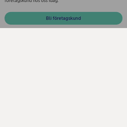
företagskund hos oss idag.
Bli företagskund
Dela
Behöver du hjälp?
Chatta med oss
Frågor och svar