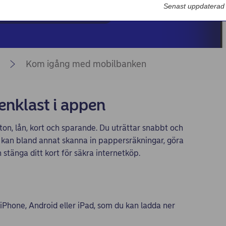
Nordea Bilportal
Senast uppdaterad
eBeställningar
AutoFX Hedging
Kom igång med mobilbanken
Nordea Finans internettjänst
Nordea Swish företagsverktyg
enklast i appen
First Card Login
Självserviceportalen
ton, lån, kort och sparande. Du uträttar snabbt och
u kan bland annat skanna in pappersräkningar, göra
Nordea Node
stänga ditt kort för säkra internetköp.
Phone, Android eller iPad, som du kan ladda ner