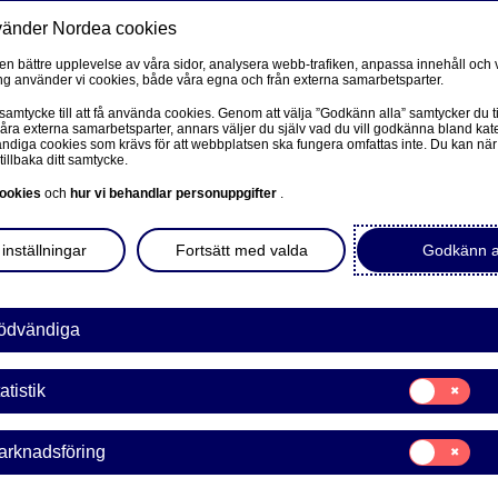
vänder Nordea cookies
Privat
F
 en bättre upplevelse av våra sidor, analysera webb-trafiken, anpassa innehåll och v
g använder vi cookies, både våra egna och från externa samarbetsparter.
Ditt liv
Vårt erbjudande
Nya p
 samtycke till att få använda cookies. Genom att välja ”Godkänn alla” samtycker du ti
våra externa samarbetsparter, annars väljer du själv vad du vill godkänna bland kat
diga cookies som krävs för att webbplatsen ska fungera omfattas inte. Du kan när
tillbaka ditt samtycke.
FÖRETAG
L
ookies
och
hur vi behandlar personuppgifter
.
Corporate Netbank
inställningar
Fortsätt med valda
Godkänn a
Nordea Corporate
L
Våra sidor – kundinformation
ödvändiga
ärenden i mobilen var du
 scanna och betala dina
Företagets Dokument/Signera digitalt
Samtycke
 du tillgång till en rad
atistik
för:
GiroLink
len.
Statistik
Samtycke
arknadsföring
Nordea Bokföring
för:
Marknadsförin
er i Google Play