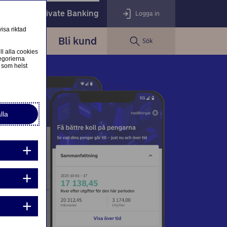
öretag
Private Banking
Logga in
isa riktad
erspektiv
Bli kund
Sök
LOGGA IN
Stäng
ll alla cookies
egorierna
 som helst
ogga in som privatkund
Logga in i nätbanken
lla
ogga in som företagskund
Nordea Business
g