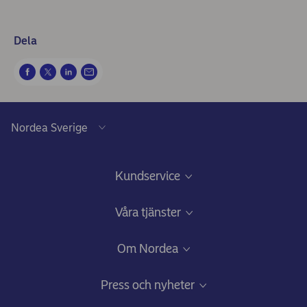
Dela
Kundservice
Kundservice, chatt och frågor & svar
Våra tjänster
Säkerhet och bedrägerier
Finansiering till företaget
Om Nordea
Synpunkter eller förslag
Sparande och placeringar för företaget
Vilka vi är
Press och nyheter
Därför ställer vi frågor
Pension för företag
Nordea i siffror