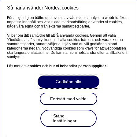
Så här använder Nordea cookies
Meny
Sök
Logga in
För att ge dig en bättre upplevelse av våra sidor, analysera webb-trafiken,
anpassa innehåll och visa riktad marknadsföring använder vi cookies,
Handel med utlandet
både våra egna och från externa samarbetsparter.
Vi ber om ditt samtycke till att få använda cookies. Genom att välja
”Godkänn alla” samtycker du till alla cookies från oss och våra externa
samarbetsparter, annars väljer du själv vad du vill godkänna bland
Disclaimer
kategorierna nedan. Nödvändiga cookies som krävs för att webbplatsen
ska fungera omfattas inte. Du kan när som helst ändra eller ta tillbaka ditt
samtycke.
Läs mer om
cookies
och
hur vi behandlar personuppgifter
.
Disclaimer
Godkänn alla
All marknadsinformation på den här Internetsidan
härrör från Nordea Markets*.
Fortsätt med valda
Priserna är endast avsedda för informationsändamål. De
är inte representativa för den nivå på vilken vi idag skulle
Stäng
inställningar
ingå, ge i uppdrag, avsluta eller avbryta en transaktion,
och är inte ett erbjudande eller en rekommendation att