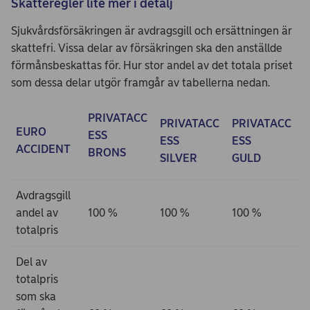
Skatteregler lite mer i detalj
Sjukvårdsförsäkringen är avdragsgill och ersättningen är
skattefri. Vissa delar av försäkringen ska den anställde
förmånsbeskattas för. Hur stor andel av det totala priset
som dessa delar utgör framgår av tabellerna nedan.
PRIVATACC
PRIVATACC
PRIVATACC
EURO
ESS
ESS
ESS
ACCIDENT
BRONS
SILVER
GULD
Avdragsgill
andel av
100 %
100 %
100 %
totalpris
Del av
totalpris
som ska