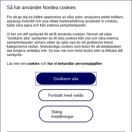
Så här använder Nordea cookies
Meny
Sök
Logga in
För att ge dig en bättre upplevelse av våra sidor, analysera webb-trafiken,
anpassa innehåll och visa riktad marknadsföring använder vi cookies,
både våra egna och från externa samarbetsparter.
Vi ber om ditt samtycke till att få använda cookies. Genom att välja
”Godkänn alla” samtycker du till alla cookies från oss och våra externa
samarbetsparter, annars väljer du själv vad du vill godkänna bland
kategorierna nedan. Nödvändiga cookies som krävs för att webbplatsen
ska fungera omfattas inte. Du kan när som helst ändra eller ta tillbaka ditt
samtycke.
Läs mer om
cookies
och
hur vi behandlar personuppgifter
.
Godkänn alla
Fortsätt med valda
Stäng
inställningar