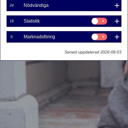
Nödvändiga
24
Samtycke
Statistik
18
för:
Statistik
Samtycke
Marknadsföring
9
för:
Marknadsföring
Senast uppdaterad 2026-08-03