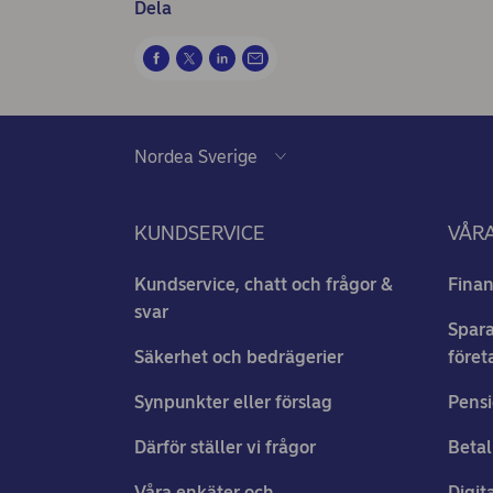
Dela
KUNDSERVICE
VÅRA
Kundservice, chatt och frågor &
Finan
svar
Spara
Säkerhet och bedrägerier
föret
Synpunkter eller förslag
Pensi
Därför ställer vi frågor
Betal
Våra enkäter och
Digit