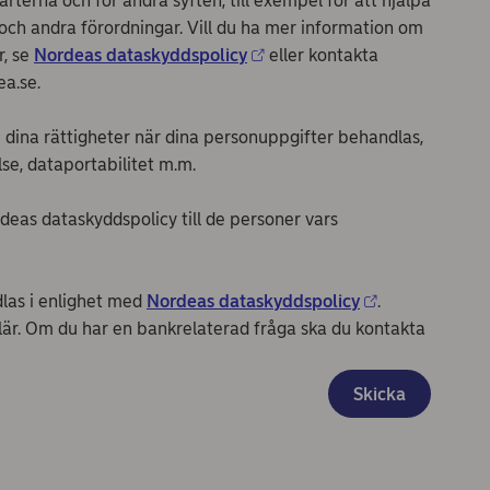
rterna och för andra syften, till exempel för att hjälpa
r och andra förordningar. Vill du ha mer information om
, se
Nordeas dataskyddspolicy
eller kontakta
a.se.
 dina rättigheter när dina personuppgifter behandlas,
else, dataportabilitet m.m.
eas dataskyddspolicy till de personer vars
las i enlighet med
Nordeas dataskyddspolicy
.
lär. Om du har en bankrelaterad fråga ska du kontakta
Skicka