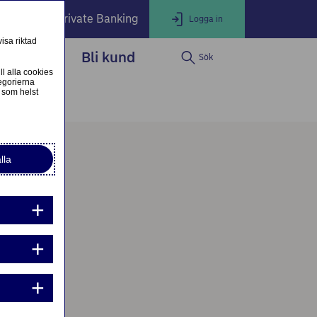
öretag
Private Banking
Logga in
isa riktad
dservice
Bli kund
Sök
LOGGA IN
Stäng
ll alla cookies
egorierna
 som helst
ogga in som företagskund
Nordea Business
lla
ogga in som privatkund
Logga in i nätbanken
g