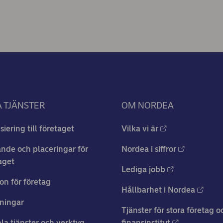
 TJÄNSTER
OM NORDEA
siering till företaget
Vilka vi är
nde och placeringar för
Nordea i siffror
aget
Lediga jobb
on för företag
Hållbarhet i Nordea
ningar
Tjänster för stora företag o
ala tjänster och verktyg
finansinstitut