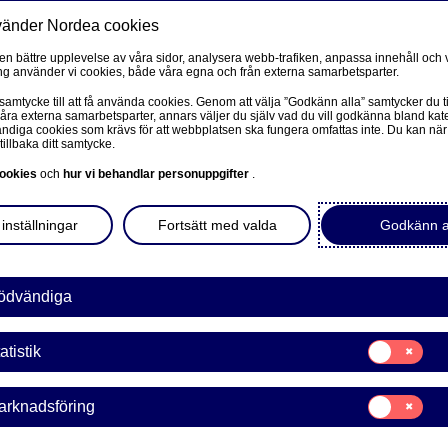
vänder Nordea cookies
Privat
F
 en bättre upplevelse av våra sidor, analysera webb-trafiken, anpassa innehåll och v
g använder vi cookies, både våra egna och från externa samarbetsparter.
Ditt företag
Våra tjänster
Kun
 samtycke till att få använda cookies. Genom att välja ”Godkänn alla” samtycker du ti
våra externa samarbetsparter, annars väljer du själv vad du vill godkänna bland kat
diga cookies som krävs för att webbplatsen ska fungera omfattas inte. Du kan när
e-Markets
tillbaka ditt samtycke.
PRIVAT
L
ookies
och
hur vi behandlar personuppgifter
.
Mobilt BankID
e-Markets
inställningar
Fortsätt med valda
Godkänn a
Avtal och meddelanden
L
Mina sidor – kundinformation
ödvändiga
ts kan förenkla ditt företags
Mitt bostadsköp
Samtycke
atistik
för:
Vår sparrobot Nora
Statistik
Samtycke
ill dig senast nästa bankdag.
arknadsföring
för:
Marknadsförin