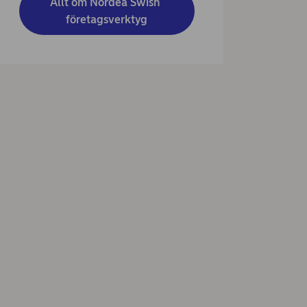
Allt om Nordea Swish 
företagsverktyg