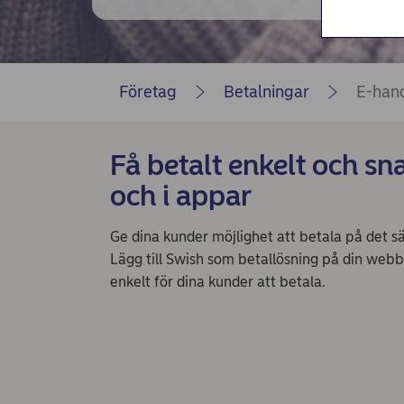
Nordea Bilportal
eBeställningar
AutoFX Hedging
Företag
Betalningar
E-hand
Nordea Finans internettjänst
Nordea Swish företagsverktyg
Få betalt enkelt och 
och i appar
First Card Login
Självserviceportalen
Ge dina kunder möjlighet att betala på det sä
Lägg till Swish som betallösning på din webb
Nordea Node
enkelt för dina kunder att betala.