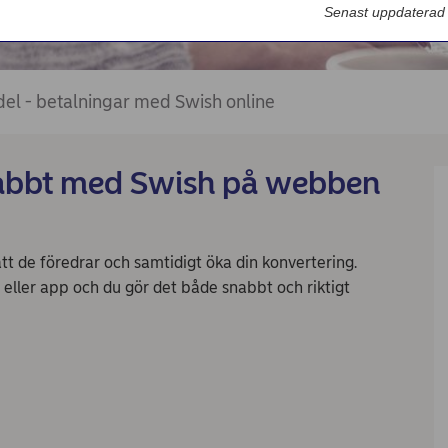
Senast uppdaterad
el - betalningar med Swish online
snabbt med Swish på webben
tt de föredrar och samtidigt öka din konvertering.
 eller app och du gör det både snabbt och riktigt