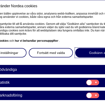
vänder Nordea cookies
Privat
F
 en bättre upplevelse av våra sidor, analysera webb-trafiken, anpassa innehåll och v
g använder vi cookies, både våra egna och från externa samarbetsparter.
Ditt företag
Våra tjänster
Kun
 samtycke till att få använda cookies. Genom att välja ”Godkänn alla” samtycker du ti
våra externa samarbetsparter, annars väljer du själv vad du vill godkänna bland kat
diga cookies som krävs för att webbplatsen ska fungera omfattas inte. Du kan när
tillbaka ditt samtycke.
PRIVAT
L
ookies
och
hur vi behandlar personuppgifter
.
ningar med
Mobilt BankID
inställningar
Fortsätt med valda
Godkänn a
Avtal och meddelanden
L
Mina sidor – kundinformation
ödvändiga
webbshop eller app. ​Öka
nabba och säkra
Mitt bostadsköp
Samtycke
atistik
för:
Vår sparrobot Nora
Statistik
Samtycke
arknadsföring
 Business 
för:
Marknadsförin