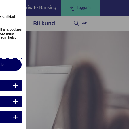
öretag
Private Banking
Logga in
isa riktad
dservice
Bli kund
Sök
LOGGA IN
Stäng
ll alla cookies
egorierna
 som helst
ogga in som företagskund
Nordea Business
lla
ogga in som privatkund
Logga in i nätbanken
g