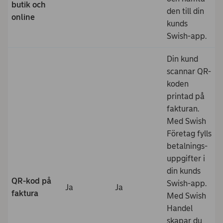
butik och
den till din
online
kunds
Swish-app.
Din kund
scannar QR-
koden
printad på
fakturan.
Med Swish
Företag fylls
betalnings-
uppgifter i
din kunds
QR-kod på
Swish-app.
Ja
Ja
faktura
Med Swish
Handel
skapar du