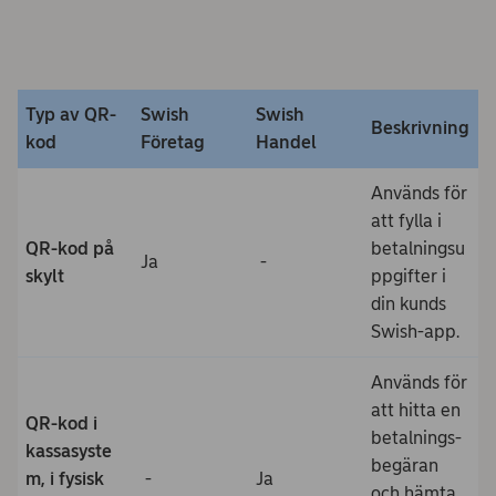
Typ av QR-
Swish
Swish
Beskrivning
kod
Företag
Handel
Används för
att fylla i
QR-kod på
betalningsu
Ja
-
skylt
ppgifter i
din kunds
Swish-app.
Används för
att hitta en
QR-kod i
betalnings-
kassasyste
begäran
m, i fysisk
-
Ja
och hämta