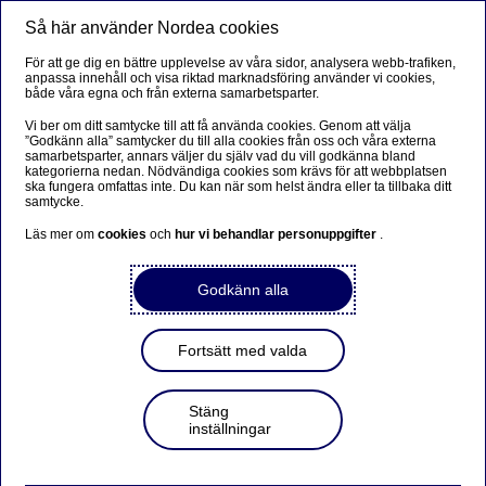
Så här använder Nordea cookies
Meny
Sök
Logga in
För att ge dig en bättre upplevelse av våra sidor, analysera webb-trafiken,
anpassa innehåll och visa riktad marknadsföring använder vi cookies,
Skapa Swish QR-koder till ditt
både våra egna och från externa samarbetsparter.
företag
Vi ber om ditt samtycke till att få använda cookies. Genom att välja
”Godkänn alla” samtycker du till alla cookies från oss och våra externa
samarbetsparter, annars väljer du själv vad du vill godkänna bland
kategorierna nedan. Nödvändiga cookies som krävs för att webbplatsen
När dina kunder betalar med Swish QR-kod går det
ska fungera omfattas inte. Du kan när som helst ändra eller ta tillbaka ditt
snabbt och enkelt. Swish QR-kod finns både för dig som
samtycke.
har Swish Företag eller Swish Handel.
Läs mer om
cookies
och
hur vi behandlar personuppgifter
.
Godkänn alla
Logga in och ansök om Swish Företag
Fortsätt med valda
Ansök om Swish Handel direkt i nätbanken
Stäng
inställningar
Betalningar