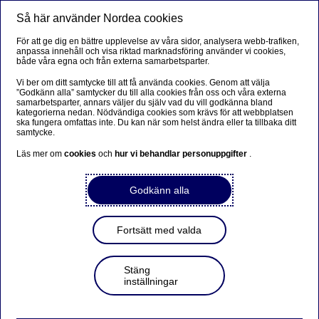
Så här använder Nordea cookies
Meny
Sök
Logga in
För att ge dig en bättre upplevelse av våra sidor, analysera webb-trafiken,
anpassa innehåll och visa riktad marknadsföring använder vi cookies,
Allt för din förening
både våra egna och från externa samarbetsparter.
Vi ber om ditt samtycke till att få använda cookies. Genom att välja
Vill du ändra uppgifter för din befintliga förening? Då har
”Godkänn alla” samtycker du till alla cookies från oss och våra externa
samarbetsparter, annars väljer du själv vad du vill godkänna bland
du kommit rätt! Här hittar du information för dig som
kategorierna nedan. Nödvändiga cookies som krävs för att webbplatsen
ska fungera omfattas inte. Du kan när som helst ändra eller ta tillbaka ditt
företräder en förening.
samtycke.
Läs mer om
cookies
och
hur vi behandlar personuppgifter
.
Företag
Godkänn alla
Fortsätt med valda
Ändringar i föreningen
Stäng
inställningar