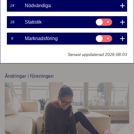
Nödvändiga
24
Samtycke
Statistik
18
för:
Statistik
Samtycke
Marknadsföring
9
för:
Marknadsföring
Meddela oss ny styrelsemedlem
Senast uppdaterad 2026-08-03
eller adress
Ändringar i föreningen