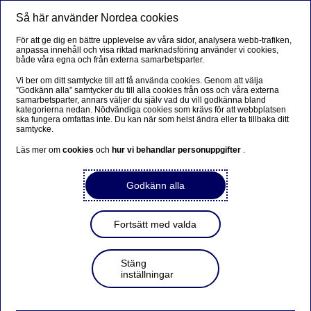
Så här använder Nordea cookies
Meny
Sök
Logga in
För att ge dig en bättre upplevelse av våra sidor, analysera webb-trafiken,
anpassa innehåll och visa riktad marknadsföring använder vi cookies,
Företag
både våra egna och från externa samarbetsparter.
Vi ber om ditt samtycke till att få använda cookies. Genom att välja
”Godkänn alla” samtycker du till alla cookies från oss och våra externa
samarbetsparter, annars väljer du själv vad du vill godkänna bland
Starta handelsbolag eller
kategorierna nedan. Nödvändiga cookies som krävs för att webbplatsen
ska fungera omfattas inte. Du kan när som helst ändra eller ta tillbaka ditt
kommanditbolag och bli
samtycke.
företagskund
Läs mer om
cookies
och
hur vi behandlar personuppgifter
.
Godkänn alla
Så blir du kund med nystartat
handelsbolag eller
Fortsätt med valda
kommanditbolag
Stäng
inställningar
Följ stegen för att starta ditt bolag. När ditt handelsbolag
eller kommanditbolag registrerats hos Bolagsverket och