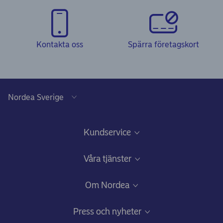
Kontakta oss
Spärra företagskort
Kundservice
Kundservice, chatt och frågor & svar
Våra tjänster
Säkerhet och bedrägerier
Finansiering till företaget
Om Nordea
Synpunkter eller förslag
Sparande och placeringar för företaget
Vilka vi är
Press och nyheter
Därför ställer vi frågor
Pension för företag