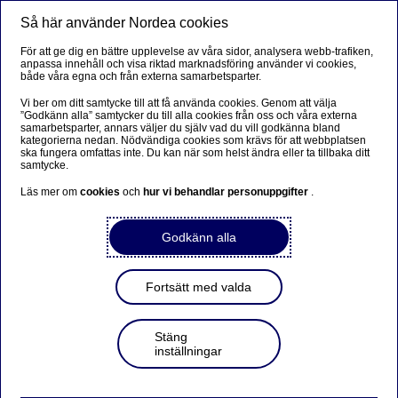
Så här använder Nordea cookies
Meny
Sök
Logga in
För att ge dig en bättre upplevelse av våra sidor, analysera webb-trafiken,
anpassa innehåll och visa riktad marknadsföring använder vi cookies,
Företag
både våra egna och från externa samarbetsparter.
Vi ber om ditt samtycke till att få använda cookies. Genom att välja
”Godkänn alla” samtycker du till alla cookies från oss och våra externa
samarbetsparter, annars väljer du själv vad du vill godkänna bland
Starta enskild firma och bli
kategorierna nedan. Nödvändiga cookies som krävs för att webbplatsen
ska fungera omfattas inte. Du kan när som helst ändra eller ta tillbaka ditt
företagskund
samtycke.
Läs mer om
cookies
och
hur vi behandlar personuppgifter
.
Registrera enskild firma och bli
Godkänn alla
kund - steg för steg guide
Fortsätt med valda
Enskild firma är den enklaste företagsformen. Du som
privatperson är ensam ägare och driver enskild
Stäng
näringverksamhet. När din enskilda firma har registrerats
inställningar
hos Skatteverket ansöker du om att bli kund hos oss på
Nordea. Då får du företagskonto och de vanligaste