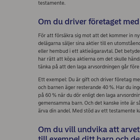
testamente.
Om du driver företaget me
För att försäkra sig mot att det kommer in n
delägarna säljer sina aktier till en utomståen
eller hembud i ett aktieägaravtal. Det bety
har rätt att köpa aktierna om det skulle händ
tänka på att den laga arvsordningen går fö
Ett exempel: Du är gift och driver företag 
och barnen äger resterande 40 %. Har du in
på 60 % när du dör enligt den laga arvsordn
gemensamma barn. Och det kanske inte är så du
ärva din andel. Med stöd av ett testamente kan
Om du vill undvika att arvet
till exempel ditt barn och