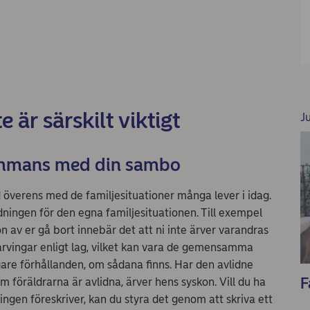
 är särskilt viktigt
J
sammans med din sambo
d överens med de familjesituationer många lever i idag.
rdningen för den egna familjesituationen. Till exempel
 av er gå bort innebär det att ni inte ärver varandras
s arvingar enligt lag, vilket kan vara de gemensamma
igare förhållanden, om sådana finns. Har den avlidne
F
m föräldrarna är avlidna, ärver hens syskon. Vill du ha
ingen föreskriver, kan du styra det genom att skriva ett