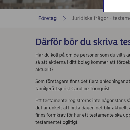
Nordea Bilportal
eBeställningar
Företag
Juridiska frågor - testa
AutoFX Hedging
Nordea Finans internettjänst
Därför bör du skriva t
Nordea Swish företagsverktyg
Har du koll på om de personer som du vill ska
First Card Login
så att aktierna i ditt bolag kommer att fördel
aktuellt?
Självserviceportalen
Som företagare finns det flera anledningar a
Nordea Node
familjerättsjurist Caroline Törnquist.
Ett testamente registreras inte någonstans s
det är enkelt att hitta dagen det blir aktuellt 
finns formkrav för hur ett testamente ska upp
testamentet ogiltigt.