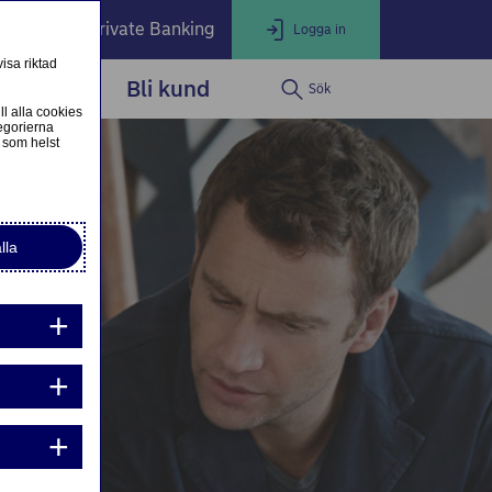
öretag
Private Banking
Logga in
isa riktad
dservice
Bli kund
Sök
LOGGA IN
Stäng
ll alla cookies
egorierna
 som helst
ogga in som företagskund
Nordea Business
lla
ogga in som privatkund
Logga in i nätbanken
g