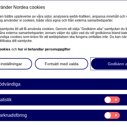
vänder Nordea cookies
Privat
F
 en bättre upplevelse av våra sidor, analysera webb-trafiken, anpassa innehåll och v
g använder vi cookies, både våra egna och från externa samarbetsparter.
Ditt företag
Våra tjänster
Kun
 samtycke till att få använda cookies. Genom att välja ”Godkänn alla” samtycker du ti
våra externa samarbetsparter, annars väljer du själv vad du vill godkänna bland kat
diga cookies som krävs för att webbplatsen ska fungera omfattas inte. Du kan när
tillbaka ditt samtycke.
PRIVAT
L
ookies
och
hur vi behandlar personuppgifter
.
itt företag
Mobilt BankID
inställningar
Fortsätt med valda
Godkänn a
ngre är i
Avtal och meddelanden
L
Mina sidor – kundinformation
ödvändiga
Mitt bostadsköp
som du vill. Då slipper du
Samtycke
atistik
för:
Vår sparrobot Nora
usera på nuet.
Statistik
Samtycke
arknadsföring
för:
Marknadsförin