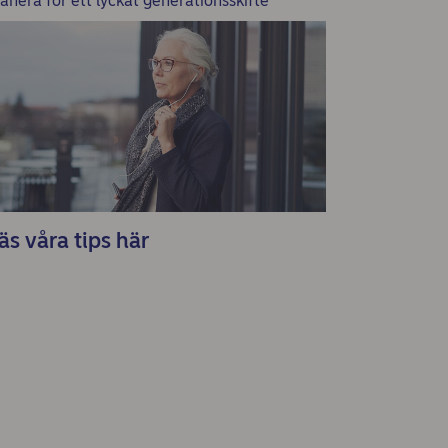
lanera för ett lyckat generationsskifte
äs våra tips här