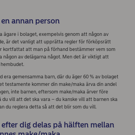
d en annan person
ya ägare i bolaget, exempelvis genom att någon av
de, är det vanligt att upprätta regler för förköpsrätt
der kortfattat att man på förhand bestämmer vem som
a någon av delägarna något. Men det är viktigt att
re hembudet.
med era gemensamma barn, där du äger 60 % av bolaget
get testamente kommer din make/maka ärva din andel
ingen, inte barnen, eftersom make/maka ärver före
 vill att det ska vara – du kanske vill att barnen ska
 du reglera detta så att det blir som du vill.
 efter dig delas på hälften mellan
 dennes make/maka