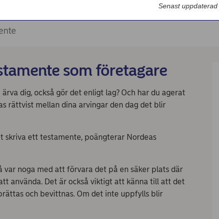
Senast uppdaterad
mente
estamente som företagare
 ärva dig, också gör det enligt lag? Och har du agerat
as rättvist mellan dina arvingar den dag det blir
tt skriva ett testamente, poängterar Nordeas
å var noga med att förvara det på en säker plats där
att använda. Det är också viktigt att känna till att det
rättas och bevittnas. Om det inte uppfylls blir