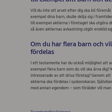
Vill du inte att arvet efter dig ska bli föremål
exempel dina barn, skulle skilja sig i framtid
till exempel aktierna i företaget ska utgöra 
så även aktiernas avkastning utgör enskild 
Om du har flera barn och vi
fördelas
I ett testamente har du också möjlighet att ang
exempel flera barn som du vill ska ärva dig? K
intresserade av att driva företag? Genom at
aktierna ska fördelas i syskonskaran. Självkl
med annan egendom – som förälder vill man ju