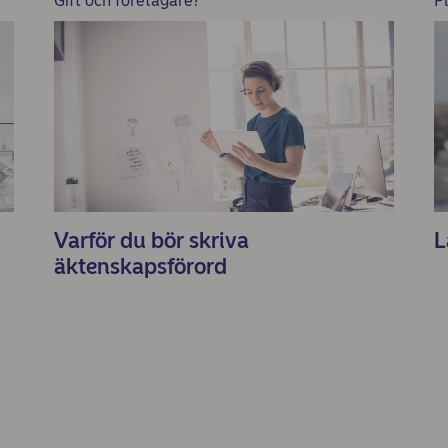
Gift och företagare?
P
Varför du bör skriva
L
äktenskapsförord