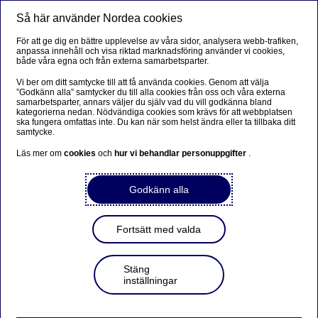
Så här använder Nordea cookies
Meny
Sök
Logga in
För att ge dig en bättre upplevelse av våra sidor, analysera webb-trafiken,
anpassa innehåll och visa riktad marknadsföring använder vi cookies,
både våra egna och från externa samarbetsparter.
Vi ber om ditt samtycke till att få använda cookies. Genom att välja
”Godkänn alla” samtycker du till alla cookies från oss och våra externa
samarbetsparter, annars väljer du själv vad du vill godkänna bland
kategorierna nedan. Nödvändiga cookies som krävs för att webbplatsen
ska fungera omfattas inte. Du kan när som helst ändra eller ta tillbaka ditt
samtycke.
Läs mer om
cookies
och
hur vi behandlar personuppgifter
.
Godkänn alla
Fortsätt med valda
Stäng
inställningar