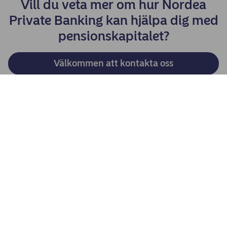
Vill du veta mer om hur Nordea
Private Banking kan hjälpa dig med
pensionskapitalet?
Välkommen att kontakta oss
Dela
KUNDSERVICE
Frågor & svar och Kundservice