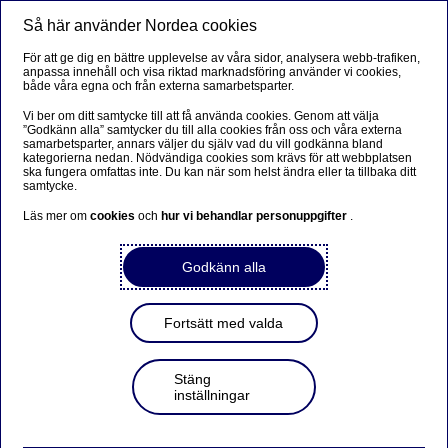
Så här använder Nordea cookies
Meny
Sök
Logga in
För att ge dig en bättre upplevelse av våra sidor, analysera webb-trafiken,
anpassa innehåll och visa riktad marknadsföring använder vi cookies,
både våra egna och från externa samarbetsparter.
Vi ber om ditt samtycke till att få använda cookies. Genom att välja
”Godkänn alla” samtycker du till alla cookies från oss och våra externa
samarbetsparter, annars väljer du själv vad du vill godkänna bland
kategorierna nedan. Nödvändiga cookies som krävs för att webbplatsen
ska fungera omfattas inte. Du kan när som helst ändra eller ta tillbaka ditt
samtycke.
Läs mer om
cookies
och
hur vi behandlar personuppgifter
.
Godkänn alla
Fortsätt med valda
Stäng
inställningar