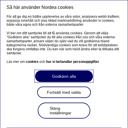
Så här använder Nordea cookies
Meny
Sök
Logga in
För att ge dig en bättre upplevelse av våra sidor, analysera webb-trafiken,
anpassa innehåll och visa riktad marknadsföring använder vi cookies,
Företag
både våra egna och från externa samarbetsparter.
Vi ber om ditt samtycke till att få använda cookies. Genom att välja
”Godkänn alla” samtycker du till alla cookies från oss och våra externa
samarbetsparter, annars väljer du själv vad du vill godkänna bland
Här beställer du en lista över
kategorierna nedan. Nödvändiga cookies som krävs för att webbplatsen
ska fungera omfattas inte. Du kan när som helst ändra eller ta tillbaka ditt
användare i Nordea Business
samtycke.
Läs mer om
cookies
och
hur vi behandlar personuppgifter
.
Skriv ut lista över användare själv i
Godkänn alla
Nordea Business
Fortsätt med valda
Är du administratör för företagets Nordea Business-avtal
kan du nu själv skriva ut en lista över alla aktiva
Stäng
användare och vilka behörigheter de har. När du loggat in
inställningar
i Nordea Business går du till Hantera användare så hittar
du utskriftsfunktionen till höger ovanför listan.