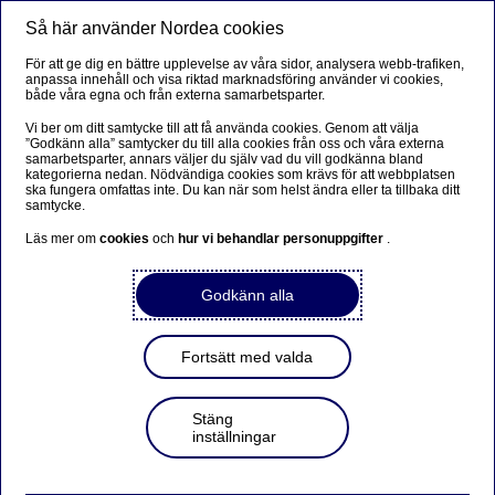
Så här använder Nordea cookies
Meny
Sök
Logga in
För att ge dig en bättre upplevelse av våra sidor, analysera webb-trafiken,
anpassa innehåll och visa riktad marknadsföring använder vi cookies,
både våra egna och från externa samarbetsparter.
Vi ber om ditt samtycke till att få använda cookies. Genom att välja
”Godkänn alla” samtycker du till alla cookies från oss och våra externa
samarbetsparter, annars väljer du själv vad du vill godkänna bland
kategorierna nedan. Nödvändiga cookies som krävs för att webbplatsen
ska fungera omfattas inte. Du kan när som helst ändra eller ta tillbaka ditt
samtycke.
Läs mer om
cookies
och
hur vi behandlar personuppgifter
.
Godkänn alla
Fortsätt med valda
Stäng
inställningar