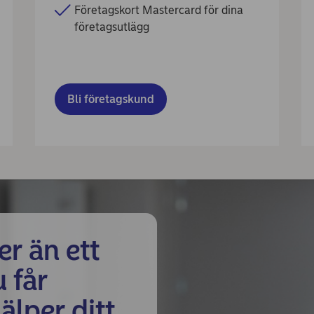
Företagskort Mastercard för dina
företagsutlägg
Bli företagskund
er än ett
 får
älper ditt