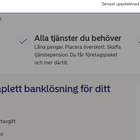
Senast uppdaterad
a
Alla tjänster du behöver
Låna pengar. Placera överskott. Skaffa
tjänstepension. Du får företagspaket
och mer därtill.
lett banklösning för ditt
tavgift.
ro