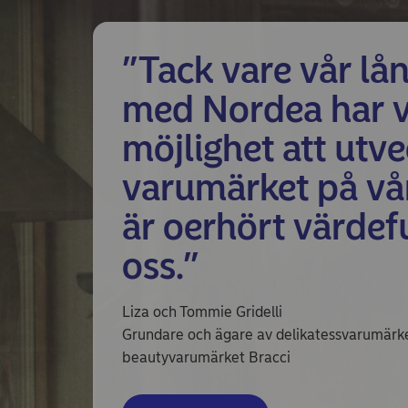
”Tack vare vår lån
med Nordea har v
möjlighet att utve
varumärket på vår
är oerhört värdefu
oss.”
Liza och Tommie Gridelli
Grundare och ägare av delikatessvarumärket
beautyvarumärket Bracci