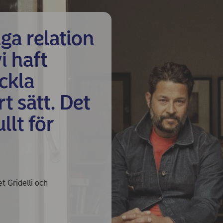
ga relation
i haft
ckla
t sätt. Det
llt för
 Gridelli och