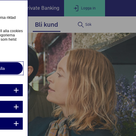
öretag
Private Banking
Logga in
isa riktad
dservice
Bli kund
Sök
LOGGA IN
Stäng
ll alla cookies
egorierna
 som helst
ogga in som företagskund
Nordea Business
lla
ogga in som privatkund
Logga in i nätbanken
g