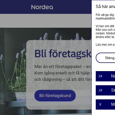
Så här an
För att ge dig
marknadsförin
FLER TJÄNSTER
Vi ber om ditt
från oss och 
nedan. Nödvän
ändra eller ta 
FÖRETAG
Läs mer om
c
Bli företagskund
Corporate Netbank
Stäng 
Nordea Corporate
Mer än ett företagspaket – en bank som stöt
Kom igång enkelt och få hjälp med betalning
Våra sidor – kundinformation
N
24
och rådgivning – så att ditt företag kan väx
Företagets Dokument/Signera digitalt
St
18
GiroLink
Bli företagskund
M
9
Nordea Bokföring