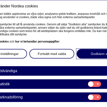
vänder Nordea cookies
Privat
F
 en bättre upplevelse av våra sidor, analysera webb-trafiken, anpassa innehåll och v
g använder vi cookies, både våra egna och från externa samarbetsparter.
Ditt företag
Våra tjänster
Kun
 samtycke till att få använda cookies. Genom att välja ”Godkänn alla” samtycker du ti
våra externa samarbetsparter, annars väljer du själv vad du vill godkänna bland kat
diga cookies som krävs för att webbplatsen ska fungera omfattas inte. Du kan när
tillbaka ditt samtycke.
PRIVAT
L
ookies
och
hur vi behandlar personuppgifter
.
Mobilt BankID
inställningar
Fortsätt med valda
Godkänn a
Avtal och meddelanden
tar ditt företag.
L
ar, finansiering, pension
Mina sidor – kundinformation
ödvändiga
a.
Mitt bostadsköp
Samtycke
atistik
för:
Vår sparrobot Nora
Statistik
Samtycke
arknadsföring
för:
Marknadsförin