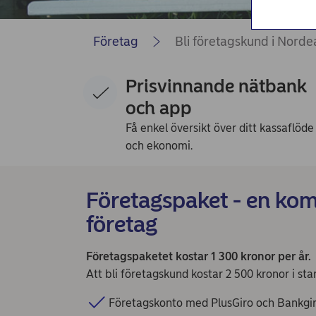
Nordea Bilportal
eBeställningar
Företag
Bli företagskund i Norde
AutoFX Hedging
Prisvinnande nätbank
Nordea Finans internettjänst
och app
Nordea Swish företagsverktyg
Få enkel översikt över ditt kassaflöde
och ekonomi.
First Card Login
Självserviceportalen
Företagspaket - en komp
Nordea Node
företag
Företagspaketet kostar 1 300 kronor per år.
Att bli företagskund kostar 2 500 kronor i star
Företagskonto med PlusGiro och Bankgi