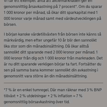
Vi tar ett exempel: anta att aktiemarknaden ger en
genomsnittlig årsavkastning på 7 procent*. Om du sparar
1 000 kronor per månad, så ökar ditt sparkapital med 1
000 kronor varje månad samt med värdeutvecklingen på
börsen.
I början kanske värdetillväxten från börsen inte känns så
märkvärdig, men efter ungefär 10 år blir den sannolikt
lika stor som din månadsinsättning. Då ökar alltså
sannolikt ditt sparande med 2 000 kronor per månad. 1
000 kronor från dig och 1 000 kronor från marknaden. Det
är nu ditt sparande verkligen börjar ta fart. Fortsätter du
sen på samma bana kommer sannolikt din avkastning i
genomsnitt vara större än din månadsinsättning.
*7 % är en enkel tumregel. Där man räknar med 3 % BNP
tillväxt + 2 % utdelningar + 2 % inflation = 7 %
genomsnittlig börsavkastning över tid.