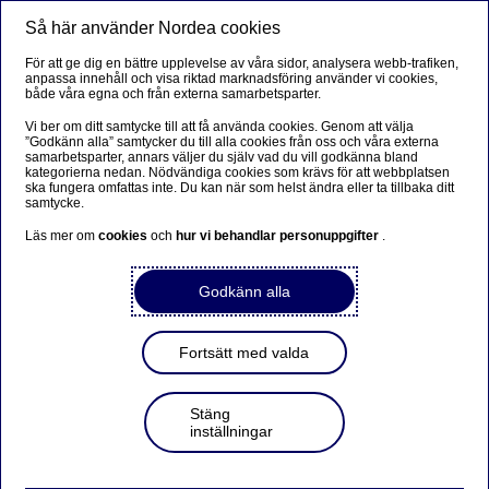
Så här använder Nordea cookies
Meny
Sök
Logga in
För att ge dig en bättre upplevelse av våra sidor, analysera webb-trafiken,
anpassa innehåll och visa riktad marknadsföring använder vi cookies,
både våra egna och från externa samarbetsparter.
Vi ber om ditt samtycke till att få använda cookies. Genom att välja
”Godkänn alla” samtycker du till alla cookies från oss och våra externa
samarbetsparter, annars väljer du själv vad du vill godkänna bland
kategorierna nedan. Nödvändiga cookies som krävs för att webbplatsen
ska fungera omfattas inte. Du kan när som helst ändra eller ta tillbaka ditt
samtycke.
Läs mer om
cookies
och
hur vi behandlar personuppgifter
.
Godkänn alla
Fortsätt med valda
Stäng
inställningar